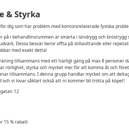
re & Styrka
 för dig som har problem med kontorsrelaterade fysiska probl
er på i behandlinsrummen är smärta i ländrygg och bröstrygg
dvärk. Dessa besvär beror offta på stillasittande eller repetat
obbar med exakt detta!
 träning tillsammans med ett härligt gäng på max 8 personer dä
ar rörlighet, styrka och mycket mer för att komma åt och före
änar tillsammans. I denna grupp handlar mycket om att deltag
d och vi lovar såklart också att ni kommer bli trötta på köpet!
ngatan 12
r 15 % rabatt