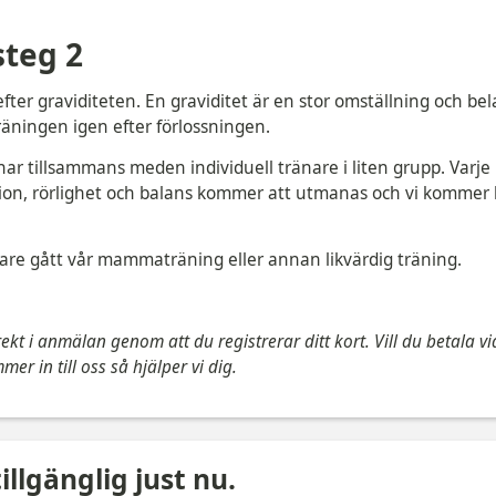
teg 2
efter graviditeten. En graviditet är en stor omställning och be
äningen igen efter förlossningen.
nar tillsammans meden individuell tränare i liten grupp. Varje 
tion, rörlighet och balans kommer att utmanas och vi kommer l
gare gått vår mammaträning eller annan likvärdig träning.
ekt i anmälan genom att du registrerar ditt kort. Vill du betala via
er in till oss så hjälper vi dig.
illgänglig just nu.