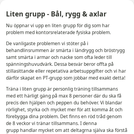
Liten grupp - Bål, rygg & axlar
Nu öppnar vi upp en liten grupp för dig som har
problem med kontorsrelaterade fysiska problem.
De vanligaste problemen vi stöter på i
behandlinsrummen är smärta i ländrygg och bröstrygg
samt smärta i armar och nacke som ofta leder till
spänningshuvudvärk. Dessa besvär beror offta på
stillasittande eller repetativa arbetsuppgifter och vi har
därför skapat en PT-grupp som jobbar med exakt detta!
Träna i liten grupp är personlig träning tillsammans
med ett härligt gäng på max 8 personer där du ska få
precis den hjälpen och peppen du behöver. Vi blandar
rörlighet, styrka och mycket mer för att komma åt och
förebygga dina problem. Det finns en röd tråd genom
de 8 veckor vi tränar tillsammans. I denna
grupp handlar mycket om att deltagrna själva ska förstå